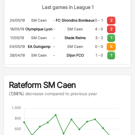
Last games in League 1
-
-
24/05/19
SM Caen
FC Girondins Bordeaux
0
1
2
-
-
18/05/19
Olympique Lyon
SM Caen
4
0
2
-
-
11/05/19
SM Caen
Stade Reims
3
2
1
-
-
04/05/19
EA Guingamp
SM Caen
0
0
X
-
-
28/04/19
SM Caen
Dijon FCO
1
0
1
Rateform SM Caen
(
7,68%
) decrease compared to previous year